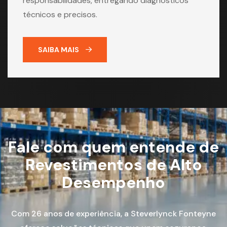
responsabilidades, entregando diagnósticos
técnicos e precisos.
SAIBA MAIS
Fale com quem entende de
Revestimentos de Alto
Desempenho
Com 26 anos de experiência, a Steverlynck Fonteyne