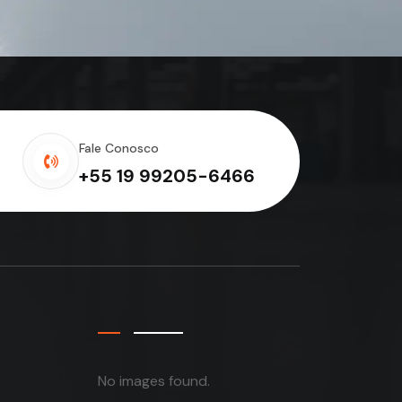
Fale Conosco
+55 19 99205-6466
No images found.