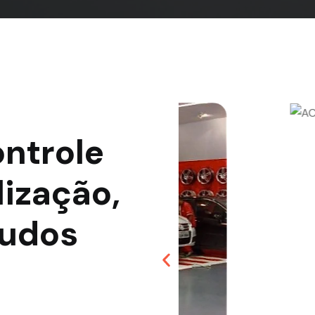
ontrole
lização,
audos